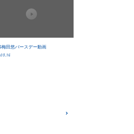
OG梅田悠バースデー動画
03.16