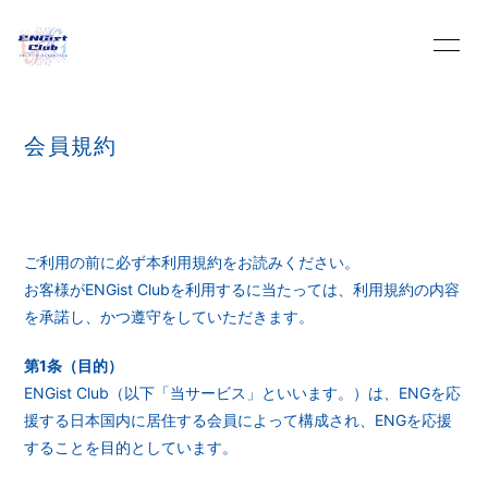
HOME
INFORMATION
会員規約
SCHEDULE
PROFILE
VIDEO
DISCOGRAPHY
ご利用の前に必ず本利用規約をお読みください。
お客様がENGist Clubを利用するに当たっては、利用規約の内容
BLOG
MOVIE
を承諾し、かつ遵守をしていただきます。
第1条（目的）
PHOTO
Q&A
ENGist Club（以下「当サービス」といいます。）は、ENGを応
援する日本国内に居住する会員によって構成され、ENGを応援
Streaming
することを目的としています。