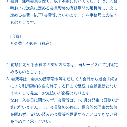
1. 会員（無料会員を除く。以下本条において同じ。）は、入会
時および次条に定める会員資格の有効期間の延長時に、次に
定める会費（以下｢会費等｣といいます。）を事務局に支払う
ものとします。
[会費]
月会費：440円（税込）
2. 前項に定める会費等の支払方法等は、当サービスにて別途定
めるものとします。
3. 会費等は、会員の携帯端末等を通じて入会日から退会手続き
により利用契約を自ら終了する日まで継続（自動更新となり
ます）して発生・お支払いが必要となります。
なお、入会日に関わらず、会費等は、1ヶ月分発生（日割り計
算は行いません）し、会員資格の停止、退会等の理由の如何
を問わず、支払い済みの会費等を返還することはできない旨
を予めご了承ください。