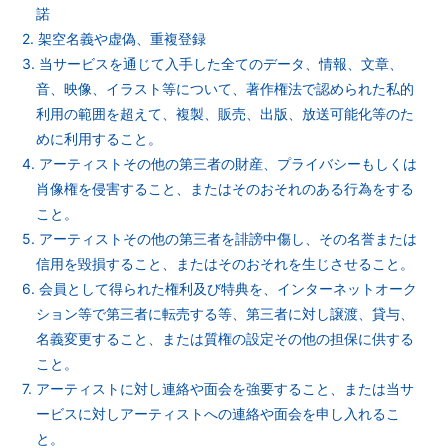
諾
2. 架空名義や虚偽、重複登録
3. 当サービスを通じて入手した全てのデータ、情報、文章、
音、映像、イラスト等について、著作権法で認められた私的
利用の範囲を超えて、複製、販売、出版、放送可能化等のた
めに利用すること。
4. アーティストその他の第三者の財産、プライバシーもしくは
肖像権を侵害すること、またはそのおそれのある行為をする
こと。
5. アーティストその他の第三者を誹謗中傷し、その名誉または
信用を毀損すること、またはそのおそれを生じさせること。
6. 会員として得られた権利及び特典を、インターネットオーク
ション等で第三者に転売する等、第三者に対し譲渡、貸与、
名義変更すること、または質権の設定その他の担保に供する
こと。
7. アーティストに対し連絡や面会を強要すること、または当サ
ービスに対しアーティストへの連絡や面会を申し入れるこ
と。