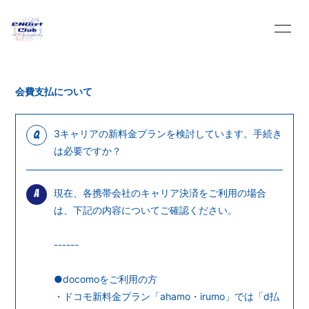
HOME
INFORMATION
会費支払について
SCHEDULE
PROFILE
3キャリアの新料金プランを検討しています。手続き
Q
は必要ですか？
VIDEO
DISCOGRAPHY
現在、各携帯会社のキャリア決済をご利用の場合
A
BLOG
MOVIE
は、下記の内容についてご確認ください。
PHOTO
Q&A
------
●docomoをご利用の方
Streaming
・ドコモ新料金プラン「ahamo・irumo」では「d払