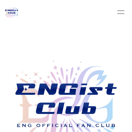
HOME
INFORMATION
SCHEDULE
PROFILE
VIDEO
DISCOGRAPHY
BLOG
MOVIE
PHOTO
Q&A
Streaming